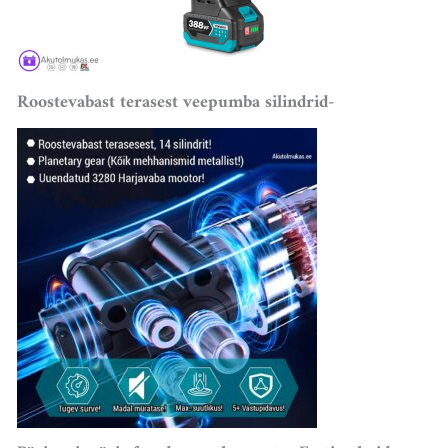
Roostevabast terasest veepumba silindrid-