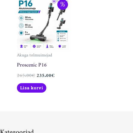
Algne
Praegune
%
hind
hind
oli:
on:
265.00€.
235.00€.
Akuga tolmuimejad
Proscenic P16
265.00
€
235.00
€
Lisa korvi
Kategooriad