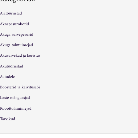
Aiatööriistad
Aknapesurobotid
Akuga survepesurid
Akuga tolmuimejad
Akusurvekad ja koristus
Akutööriistad
Autodele
Boosterid ja käivitusabi
Laste mänguasjad
Robottolmuimejad
Tarvikud