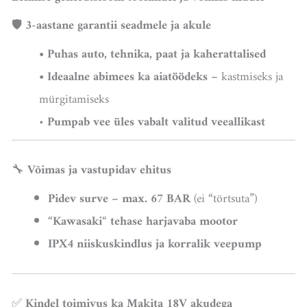
🛡
3-aastane garantii seadmele ja akule
• Puhas auto, tehnika, paat ja kaherattalised
• Ideaalne abimees ka aiatöödeks –
kastmiseks ja
mürgitamiseks
•
Pumpab vee üles vabalt valitud veeallikast
🔧
Võimas ja vastupidav ehitus
Pidev surve – max. 67 BAR
(ei “törtsuta”)
“
Kawasaki
“
tehase harjavaba mootor
IPX4 niiskuskindlus ja korralik veepump
✅
Kindel toimivus ka Makita 18V akudega