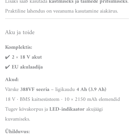
Lisaks saab kasutada
kastmiseks ja taimede pritsimiseks
.
Praktiline lahendus on veeanuma kasutamine aiakärus.
Aku ja toide
Komplektis:
✔️
2 × 18 V akut
✔️
EU akulaadija
Akud:
Värske
388VF seeria
– ligikaudu
4 Ah (3.9 Ah)
18 V · BMS kaitsesüsteem · 10 × 2150 mAh elemendid
Tugev kõvakorpus ja
LED-indikaator
akujäägi
kuvamiseks.
Ühilduvus: