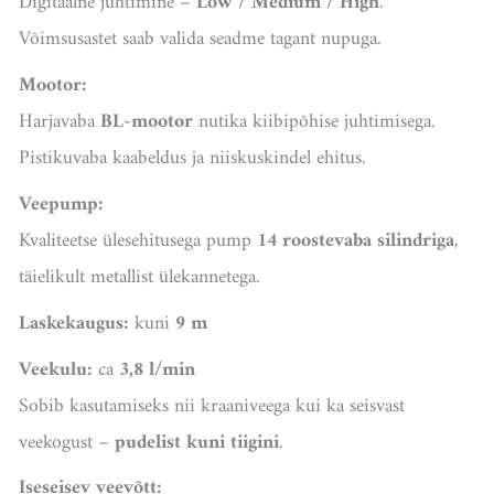
Digitaalne juhtimine –
Low / Medium / High
.
Võimsusastet saab valida seadme tagant nupuga.
Mootor:
Harjavaba
BL-mootor
nutika kiibipõhise juhtimisega.
Pistikuvaba kaabeldus ja niiskuskindel ehitus.
Veepump:
Kvaliteetse ülesehitusega pump
14 roostevaba silindriga
,
täielikult metallist ülekannetega.
Laskekaugus:
kuni
9 m
Veekulu:
ca
3,8 l/min
Sobib kasutamiseks nii kraaniveega kui ka seisvast
veekogust –
pudelist kuni tiigini
.
Iseseisev veevõtt: