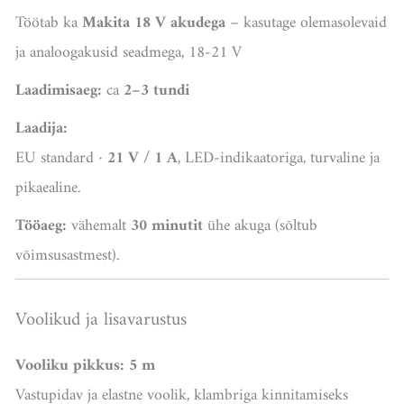
Töötab ka
Makita 18 V akudega
– kasutage olemasolevaid
ja analoogakusid seadmega, 18-21 V
Laadimisaeg:
ca
2–3 tundi
Laadija:
EU standard ·
21 V / 1 A
, LED-indikaatoriga, turvaline ja
pikaealine.
Tööaeg:
vähemalt
30 minutit
ühe akuga (sõltub
võimsusastmest).
Voolikud ja lisavarustus
Vooliku pikkus:
5 m
Vastupidav ja elastne voolik, klambriga kinnitamiseks