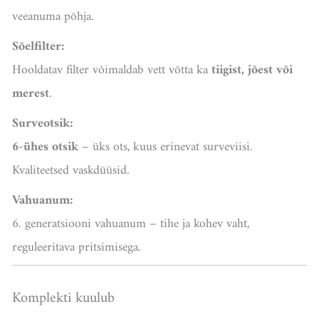
veeanuma põhja.
Sõelfilter:
Hooldatav filter võimaldab vett võtta ka
tiigist, jõest või
merest
.
Surveotsik:
6-ühes otsik
– üks ots, kuus erinevat surveviisi.
Kvaliteetsed vaskdüüsid.
Vahuanum:
6. generatsiooni vahuanum – tihe ja kohev vaht,
reguleeritava pritsimisega.
Komplekti kuulub