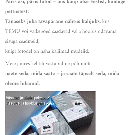
Päris asi, päris fotod – aus kaup otse Eestist, hoiduge
pettustest!
Tänaseks juba tavapärane nähtus kahjuks
, kus
TEMU või väikepoed saadavad välja hoopis odavama
sisuga seadmeid,
kuigi fotodel on näha kallimad mudelid.
Meie juures kehtib vastupidine põhimõte:
näete seda, mida saate – ja saate täpselt seda, mida
oleme lubanud.