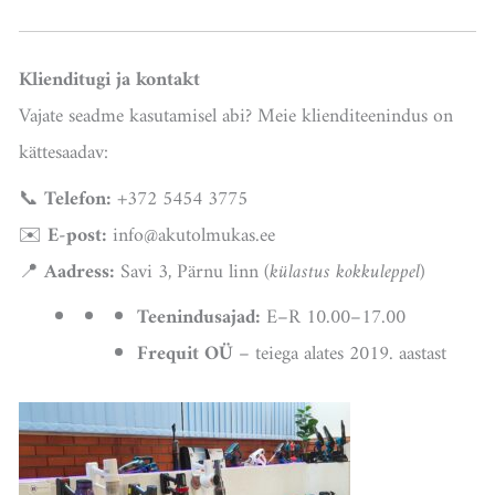
Klienditugi ja kontakt
Vajate seadme kasutamisel abi? Meie klienditeenindus on
kättesaadav:
📞
Telefon:
+372 5454 3775
✉️
E-post:
info@akutolmukas.ee
📍
Aadress:
Savi 3, Pärnu linn
(külastus kokkuleppel)
Teenindusajad:
E–R 10.00–17.00
Frequit OÜ
– teiega alates 2019. aastast