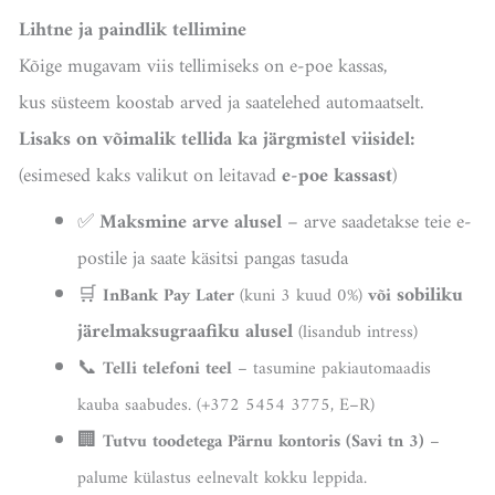
Lihtne ja paindlik tellimine
Kõige mugavam viis tellimiseks on e-poe kassas,
kus süsteem koostab arved ja saatelehed automaatselt.
Lisaks on võimalik tellida ka järgmistel viisidel:
(esimesed kaks valikut on leitavad
e-poe kassast
)
✅
Maksmine arve alusel
– arve saadetakse teie e-
postile ja saate käsitsi pangas tasuda
🛒
sobiliku
InBank Pay Later
(kuni 3 kuud 0%)
või
järelmaksugraafiku alusel
(lisandub intress)
📞
Telli telefoni teel
– tasumine pakiautomaadis
kauba saabudes. (+372 5454 3775, E–R)
🏢
Tutvu toodetega Pärnu kontoris (Savi tn 3)
–
palume külastus eelnevalt kokku leppida.