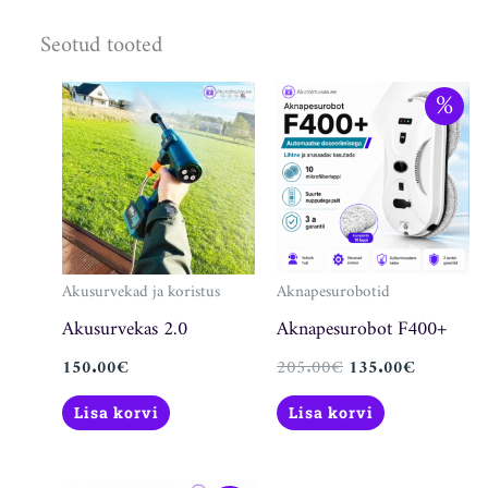
Seotud tooted
Algne
Praegune
%
hind
hind
oli:
on:
205.00€.
135.00€.
Akusurvekad ja koristus
Aknapesurobotid
Akusurvekas 2.0
Aknapesurobot F400+
150.00
€
205.00
€
135.00
€
Lisa korvi
Lisa korvi