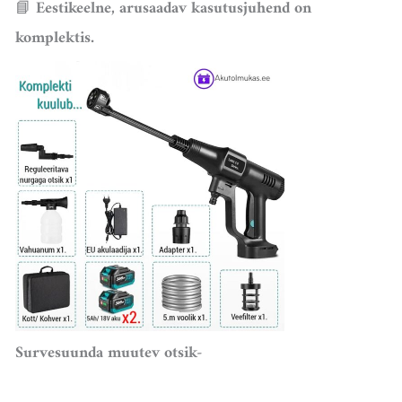
📘
Eestikeelne, arusaadav kasutusjuhend on
komplektis.
Survesuunda muutev otsik-