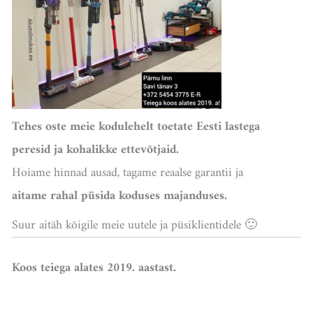
Tehes oste meie kodulehelt toetate Eesti lastega
peresid ja kohalikke ettevõtjaid.
Hoiame hinnad ausad, tagame reaalse garantii ja
aitame rahal püsida koduses majanduses.
Suur aitäh kõigile meie uutele ja püsiklientidele 🙂
Koos teiega alates 2019. aastast.