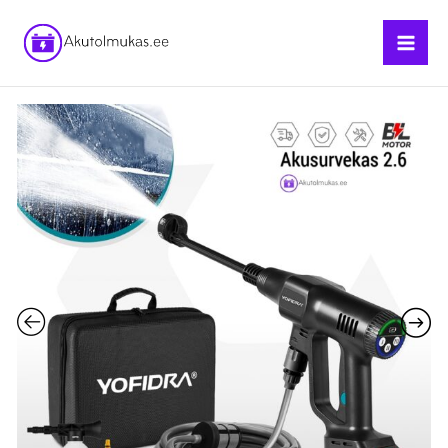
Skip
to
content
Akusurvekas
2.6
kogus