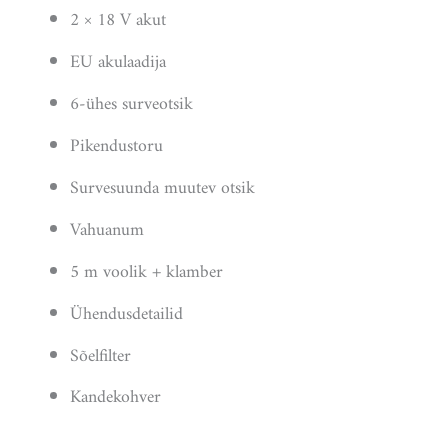
2 × 18 V akut
EU akulaadija
6-ühes surveotsik
Pikendustoru
Survesuunda muutev otsik
Vahuanum
5 m voolik + klamber
Ühendusdetailid
Sõelfilter
Kandekohver