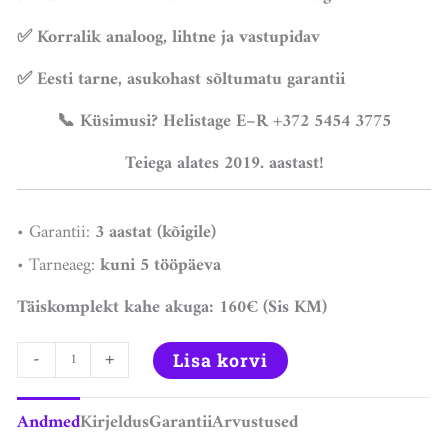
✅ Korralik analoog, lihtne ja vastupidav
✅ Eesti tarne, asukohast sõltumatu garantii
📞 Küsimusi? Helistage E–R +372 5454 3775
Teiega alates 2019. aastast!
• Garantii:
3 aastat (kõigile)
• Tarneaeg:
kuni 5 tööpäeva
Täiskomplekt kahe akuga: 160€ (Sis KM)
-
+
Lisa korvi
Andmed
Kirjeldus
Garantii
Arvustused